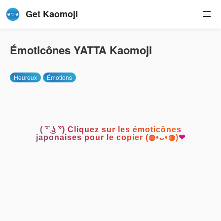
Get Kaomoji
Émoticônes YATTA Kaomoji
Heureux
Émotions
( ͡° ͜ʖ ͡°) Cliquez sur les émoticônes
japonaises pour le copier (◍•ᴗ•◍)❤