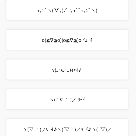
+｡:.ﾟヽ(´∀`｡)ﾉﾟ.:｡+ﾟﾟ+｡:.ﾟヽ(
o(≧∇≦o)(o≧∇≦)o ｲｴｰｲ
v(｡･ω･｡)ｨｪｨ♪
ヽ( ´ ∇ ｀ )ノ ﾜｰｲ
ヽ(▽ ｀)ノﾜｰｲ♪ヽ(´▽｀)ノﾜｰｲ♪ヽ( ´▽)ノ