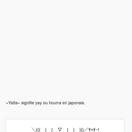
«Yatta» signifie yay ou hourra en japonais.
＼(((￣(￣(￣▽￣)￣)￣)))／ﾔｯﾀｰ!