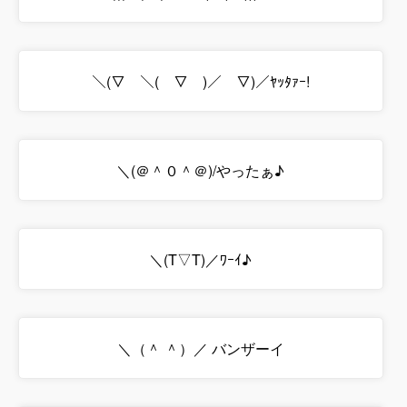
＼(▽￣＼(￣▽￣)／￣▽)／ﾔｯﾀｧｰ!
＼(＠＾０＾＠)/やったぁ♪
＼(T▽T)／ﾜｰｲ♪
＼（＾ ＾）／ バンザーイ