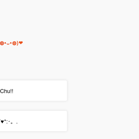
r (◍•ᴗ•◍)❤
☆Chu!!
⌒♥*:･。.