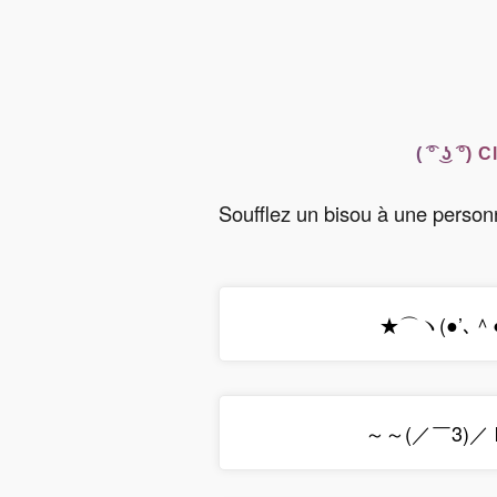
( ͡° ͜ʖ ͡
Soufflez un bisou à une person
★⌒ヽ(●’､＾●)
～～(／￣3)／ 