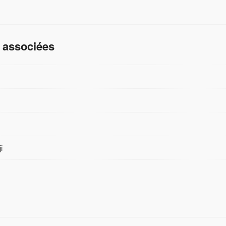
 associées
i