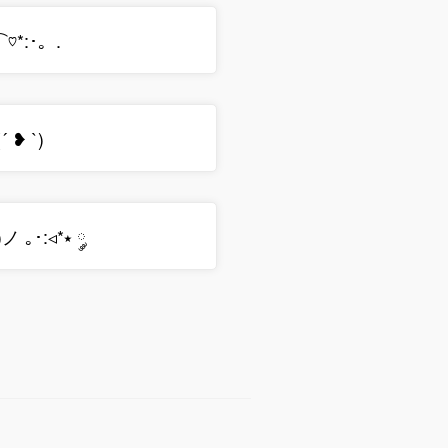
⌒♡*:･。.
 ❥ `)
)ノ ｡･:◃*⭑ ༘