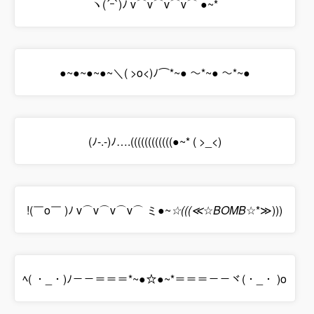
ヽ(´ｰ`)ﾉ v⌒v⌒v⌒v⌒ ●~*
●~●~●~●~＼( >o<)ﾉ⌒*~● ～*~● ～*~●
(ﾉ-.-)ﾉ….((((((((((((●~* ( >_<)
!(￣o￣ )ﾉ v⌒v⌒v⌒v⌒ ミ●~
☆(((≪
☆
BOMB
☆*≫)))
ﾍ( ・_・)ﾉ－－＝＝＝*~●☆●~*＝＝＝－－ヾ(・_・ )o