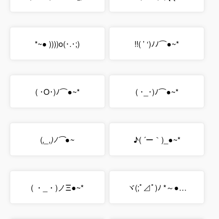
*~● ))))o(･.･;)
!!( ’ ‘)ﾉﾉ⌒●~*
( ･O･)ﾉ⌒●~*
( ･_･)ﾉ⌒●~*
(
,_,)ﾉ⌒●~
♪( ´ー｀)_●~*
( ・_・)ノΞ●~*
ヾ(;ﾟ⊿ﾟ)ﾉ *～●…