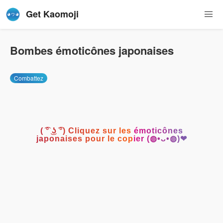
Get Kaomoji
Bombes émoticônes japonaises
Combattez
( ͡° ͜ʖ ͡°) Cliquez sur les émoticônes
japonaises pour le copier (◍•ᴗ•◍)❤