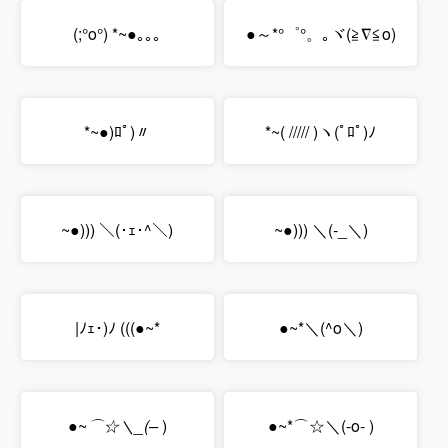
(;°o°) *~●｡｡｡
●～*°゜°。｡ヾ(≧∇≦o)
*~●)ﾛﾟ)〃
*~( ///// )ヽ(ﾟﾛﾟ)ﾉ
~●))) ＼(･ｪ･^＼)
~●))) ＼(-_＼)
|ﾉｪ･)ﾉ (((●~*
●~*＼(^o＼)
●~
⌒☆＼_(–
)
●~*⌒☆＼(-o- )