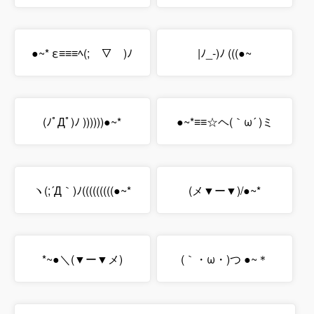
●~* ε≡≡≡ﾍ(;￣▽￣)ﾉ
|ﾉ_-)ﾉ (((●~
(ﾉﾟДﾟ)ﾉ ))))))●~*
●~*≡≡☆ヘ(｀ω´ )ミ
ヽ(;´Д｀)ﾉ(((((((((●~*
(メ▼ー▼)/●~*
*~●＼(▼ー▼メ)
(｀・ω・)つ ●~＊