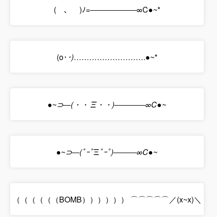
(￣、￣)ﾉ=――――――∞C●~*
(o･
･)
……………………….●~*
●~
⊃―(・
・ Ξ・
・)――――∞C●~
●~
⊃―(ﾟｰﾟ
Ξ
ﾟｰﾟ)―――∞C●~
（（（（（（BOMB）））））） ⌒⌒⌒⌒⌒／(x~x)＼