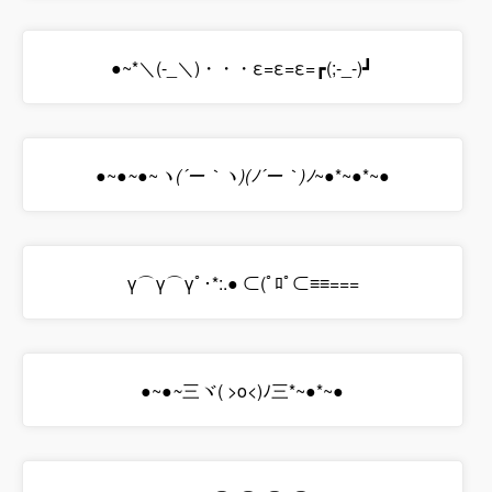
●~*＼(-_＼)・・・ε=ε=ε=┏(;-_-)┛
●~
●~
●~
ヽ(´ー｀ヽ)(ﾉ´ー｀)ﾉ
~●*~●*~●
γ⌒γ⌒γﾟ･*:.● ⊂(ﾟﾛﾟ⊂≡≡===
●~
●~
三ヾ( >o<)ﾉ三*~●*~●