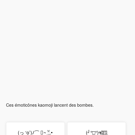
Ces émoticônes kaomoji lancent des bombes.
(っ ‘o’)ﾉ⌒ ~ ː̗̤̣̀̈̇ː̖́.•
(╯°□°)ຈ҉̛༽̨҉҉ﾉ̨