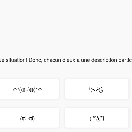
e situation! Donc, chacun d’eux a une description partic
✩◝(◍⌣̎◍)◜✩
!(•̀ᴗ•́)و ̑̑
(ಥ⌣ಥ)
( ͡° ͜ʖ ͡°)