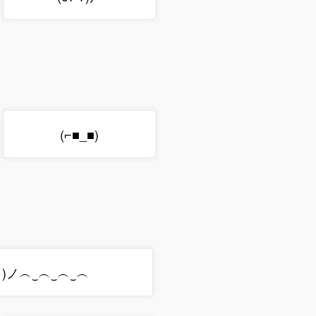
(⌐■_■)
° )ノ︵‿︵‿︵‿︵