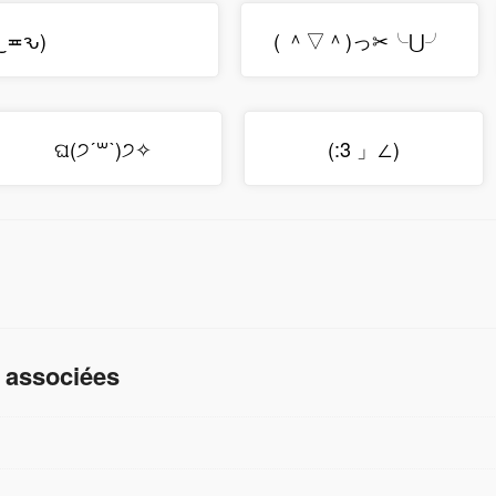
(≖‿≖ԅ)
( ＾▽＾)っ✂╰⋃╯
ଘ(੭ˊ꒳​ˋ)੭✧
(:3 」∠)
 associées