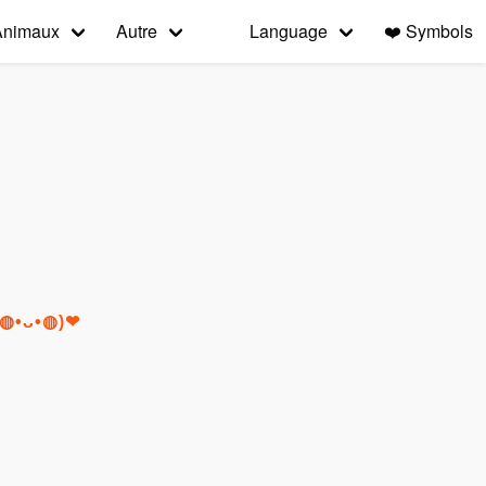
Animaux
Autre
Language
❤️
Symbols
r (◍•ᴗ•◍)❤