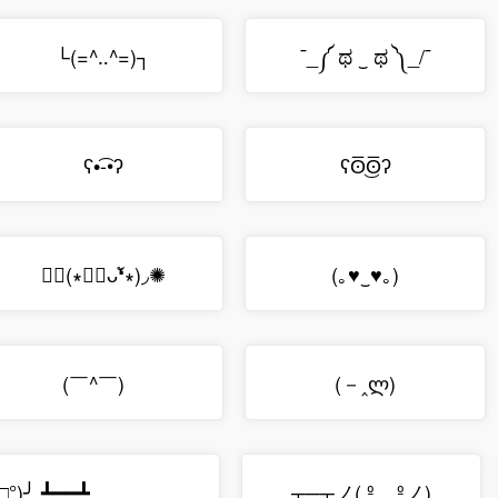
└(=^‥^=)┐
¯_༼ ಥ ‿ ಥ ༽_/¯
ʕ•͡-•ʔ
ʕʘ̅͜ʘ̅ʔ
✺◟(∗❛ัᴗ❛ั∗)◞✺
(｡♥‿♥｡)
(￣^￣)ゞ
(－‸ლ)
°□°)╯ ┻━━┻
┬─┬ノ( º _ ºノ)