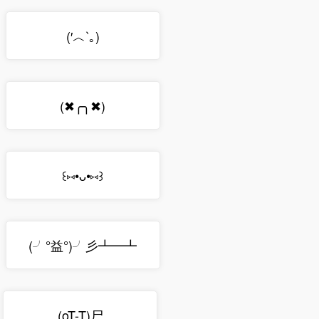
(′︿‵｡)
(✖╭╮✖)
꒰⑅•ᴗ•⑅꒱
(╯°益°)╯彡┻━┻
(oT-T)尸