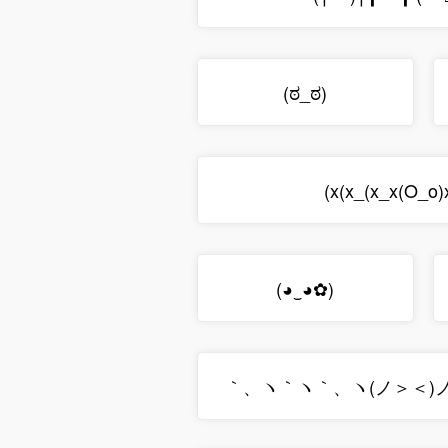
(ಠ_ಠ)
(x(x_(x_x(O_o)
(◕‿◕✿)
｀、ヽ｀ヽ｀、ヽ(ノ＞＜)