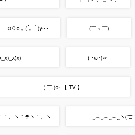
౦０o ｡ (‾́。‾́ )y~~
(￣﹃￣)
x_x)_x)x)
( ･ω･)☞
( ￣.)o- 【 TV 】
ノ ｀、ヽ｀☂ヽ｀、ヽ
‿︵‿︵‿︵‿ヽ(°□