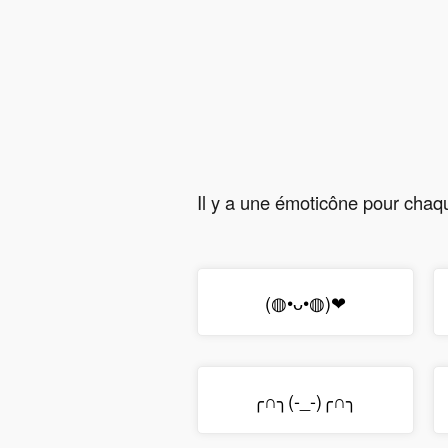
Il y a une émoticône pour chaqu
(◍•ᴗ•◍)❤
╭∩╮(-_-)╭∩╮