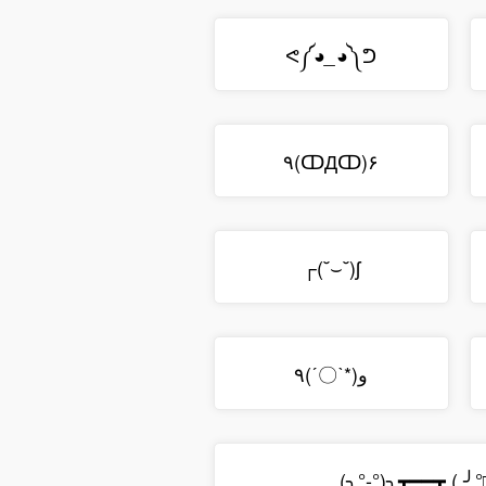
ᕙ༼
༽ᕤ
◕_◕
٩(ↀДↀ)۶
┌(˘⌣˘)ʃ
٩(ˊ〇ˋ*)و
(╮°-°)╮┳━━┳ ( ╯