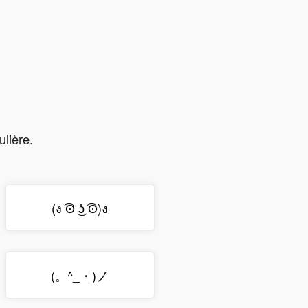
ulière.
(ง ͡ʘ ͜ʖ ͡ʘ)ง
(。^_・)ノ