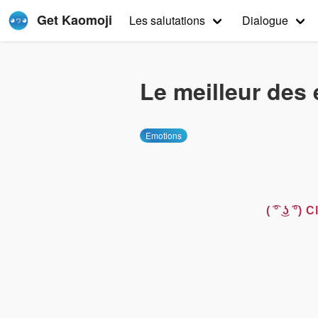
Get Kaomoji
Les salutations
Dialogue
Le meilleur des
Emotions
( ͡° ͜ʖ ͡