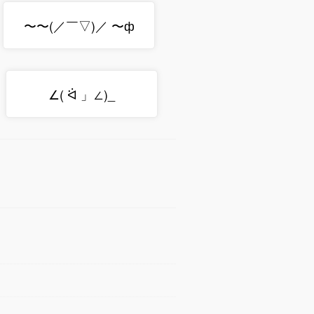
〜〜(／￣▽)／ 〜ф
∠( ᐛ 」∠)_