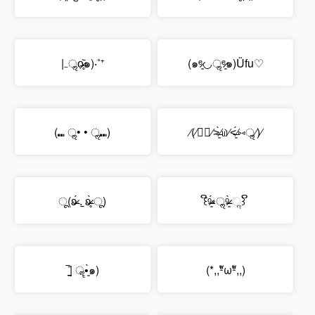
|₋ॢọ̶̶̷̥᷅๑)‧˚⁺
(๑ᵉ̷͈◡ॢᵉ̷͈๑)Üfu♡
(⑉ ॢ• • ॢ⑉)
⁄(⁄⑅ॢ⁄˃̶͈̀⁄௰⁄˂̶͈́⁄⑅ॢ⁄)⁄
ू(ʚ̴̶̷́ .̠ ʚ̴̶̷̥̀ ू)
꒰ີᵒ̴̶̷͈́༝ॢᵒ̴̶̷͈̀ ૢ꒱ ິ
‾̠̠̠̠̠̠̠̄| ॣ•͈̀๑)
(*,,ºัωºั,,)