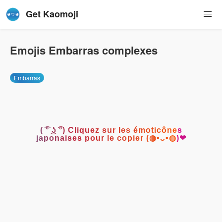
Get Kaomoji
Emojis Embarras complexes
Embarras
( ͡° ͜ʖ ͡°) Cliquez sur les émoticônes
japonaises pour le copier (◍•ᴗ•◍)❤