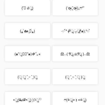
( ︠ु ௰︡ू)
(ˊσ̴̶̷̤ ₋̮̑ σ̴̶̷̤ˋ)₊ෆ⃛⁺˚
(⁎ ́ఊ ̫ఊ̀⁎)
·◌̊ˈ* (⁰̶̶̷ॢ ˙̶̮ ू⁰̴̷̷๑).°◌̊
(๑˘ु⑅ू˘๑)
✲ﾟ
｡⋆
亝˓˓( ª̷̛ॢ₎௰₍ª̷̛ॢ )˒˒亝
(ृ ु ´͈ ᵕ `͈ )ु
(ृ ´͈ ᵕ `͈ ृ )ु
•ू(ᵒ̴̶̷᷄ωᵒ̴̶̷᷅*•ू) )੭ु⁾⁾
ෆ⃛(ٛ⌯ॢ˃ ɪ ˂ٛ⌯ॢ)