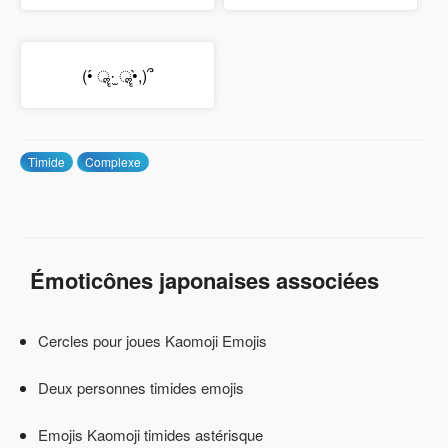
(•́ ॣ·̫ ॣ•̀,)՞
Timide
Complexe
Émoticônes japonaises associées
Cercles pour joues Kaomoji Emojis
Deux personnes timides emojis
Emojis Kaomoji timides astérisque