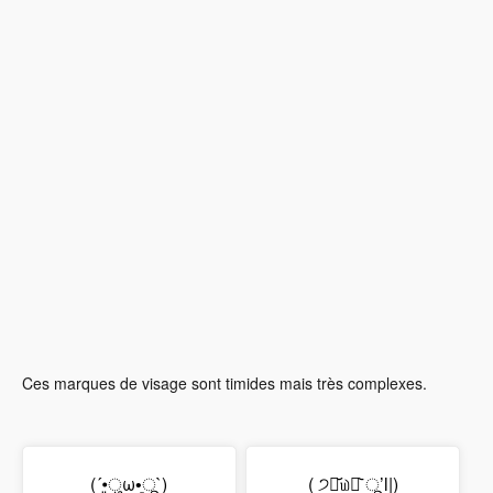
Ces marques de visage sont timides mais très complexes.
(´•͈ुω•͈ू`)
( ੭⌯᷄௰⌯᷅ ू’l|)