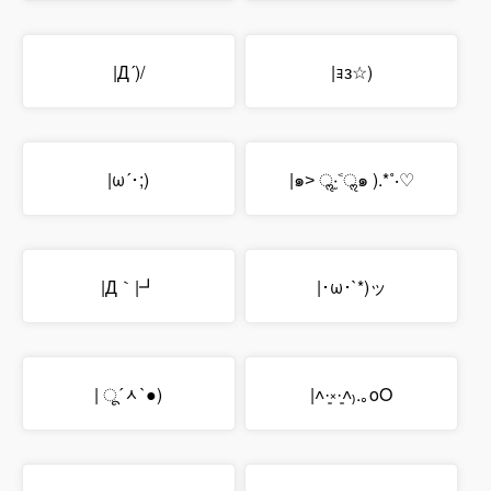
|Д´)/
|ｮз☆)
|ω´･;)
|๑˃ ॢ‧̫˂ॢ๑ ).*˚‧♡
|Д｀|┛
|･ω･`*)ッ
| ू´ᆺ`●)
|˄·͈༝·͈˄₎.｡oO