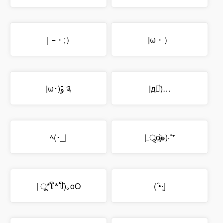
｜−・;）
|ω・）
|ω･)و ̑̑༉
|д꒪ͧ)…
ﾍ(･_|
|₋ॢọ̶̶̷̥᷅๑)‧˚⁺
| ू*꒦ິ꒳꒦ີ)｡oO
( ͒•·̫|