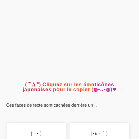
( ͡° ͜ʖ ͡°) Cliquez sur les émoticônes
japonaises pour le copier (◍•ᴗ•◍)❤
Ces faces de texte sont cachées derrière un |.
|_・)
|･ω･｀)