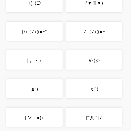
|ｴ)･)⊃
|*▼皿▼)
|ﾉｪ･)ﾉ (((●~*
|ﾉ_-)ﾉ (((●~
｜。・）
|∀･)ジ
|д･)
|x･`)
|´▽｀●)ﾉ
|*´Д｀|ﾉ