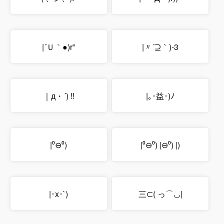
|´Ｕ｀●)r”
|〃´⊇｀)-3
｜д・´) !!
|｡･益･)ﾉ
|⁰⊖⁰)
|⁰⊖⁰) |⊖⁰) |)
|･x･`)
三⊂( っ⌒◡|