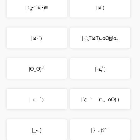
| ू•ૅω•́)ᵎᵎᵎ
|ω`)
|ω･`)
| ू･᷄ω･᷅)｡oOஇo｡
|ʘ‿ʘ)╯
|ｮдﾟ)
｜ｏ゜）
|´ε ｀ゞ)*.。oO( )
|_-｡)
| 冫､)ｼﾞｰ