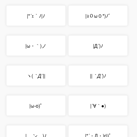
|*´ｪ｀ﾉ|ﾉ
|ｮ０ω０*)ﾉﾞ
|ω・｀)ノ
|Д´)ﾉ
ヽ(
｀Д´
||
||
｀Д´
)ﾉ
|ω-o)ﾟ
|´∀｀●)
| 、ン、)ﾉ
|*´・Д・)r))ﾟ