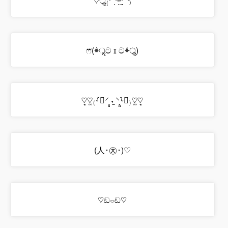
♡ॢ₍⸍⸌̣ʷ̣̫⸍̣⸌₎
ෆ⃛(ٛ⌯ॢට ɪ ටٛ⌯ॢ)
♡͙♡͚₍⸉ॢ⸍͕͈ ˕̫ ⸌͔͈⸊ॢ₎♡͚♡͙
(人･㉨･)♡
♡ඩ⌔ඩ♡