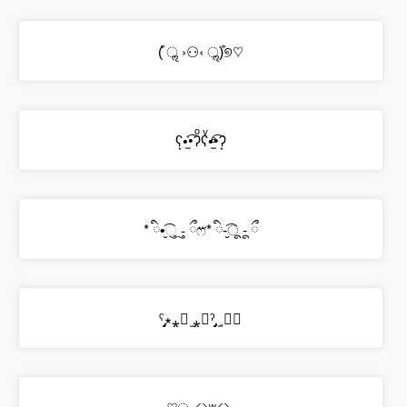
(͒ ॢ ›⚇‹ ॢ)͒୭♡
ʕ͙•̫͑͡•ʔͦʕͮ•̫ͤ͡•ʔ͙
* ི•̮͡ુ -ુ ྀෆ⃛* ི-̮͡ू -ू ྀ
ˁ̡̡̡∗⁎⃙ ̫⁎⃙ˀ̡̡̡ ̩˳♡⃝