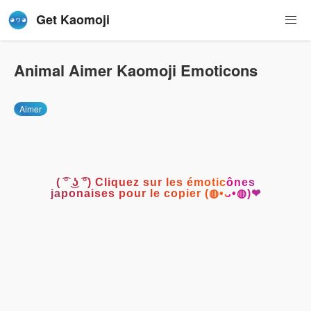
Get Kaomoji
Animal Aimer Kaomoji Emoticons
Aimer
( ͡° ͜ʖ ͡°) Cliquez sur les émoticônes
japonaises pour le copier (◍•ᴗ•◍)❤