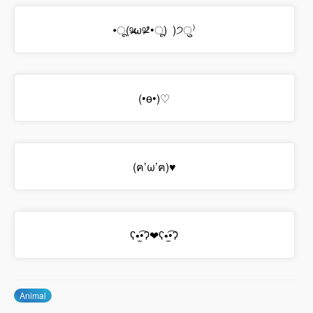
•ू(ᵒ̴̶̷ωᵒ̴̶̷*•ू) ​ )੭ु⁾
(•ө•)♡
(ฅ’ω’ฅ)​♥
ʕ•̫͡•ʔ❤ʕ•̫͡•ʔ
Animal