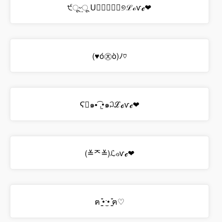
੯ूᵕ̤ू U॒॒॒॒॒୭ℒℴѵℯ❤
(♥ó㉨ò)ﾉ♡
Ϛ⃘๑•͡ .̫•๑꒜ℒℴѵℯ❤
(≚ᄌ≚)ℒℴѵℯ❤
ฅ ̳͒•ˑ̫• ̳͒ฅ♡