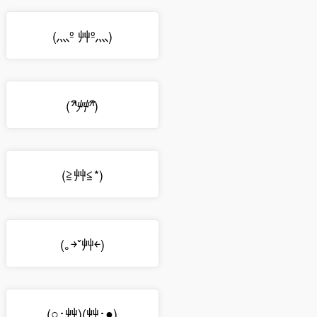
(灬º 艸º灬)
(
)
^ิ艸^ิ
(≧艸≦*)
(｡￫ˇ艸￩)
(○･艸)(艸･●)