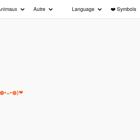
Animaux
Autre
Language
❤️
Symbols
r (◍•ᴗ•◍)❤