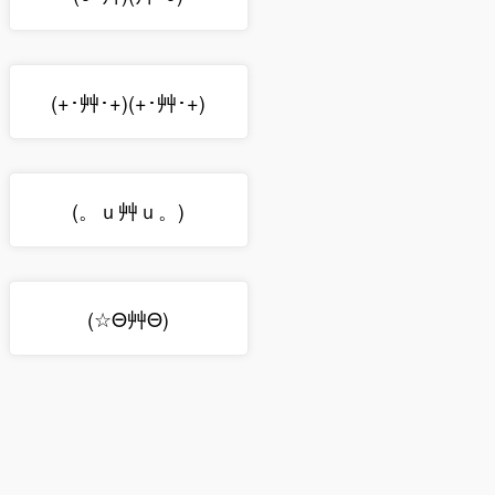
(+･艸･+)(+･艸･+)
(。ｕ艸ｕ。)
(☆Θ艸Θ)