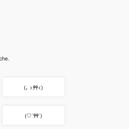
che.
(｡ >艸<)
(♡´艸`)