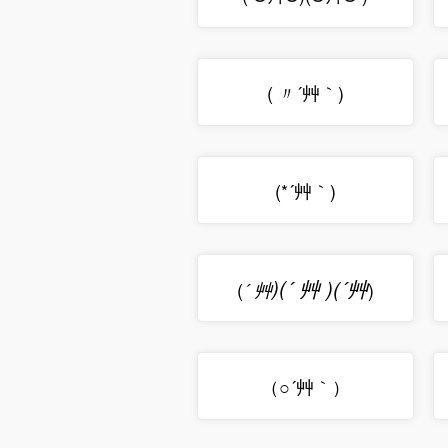
( 〃´艸｀)
(*´艸｀)
)
(
´
艸
)
(
´
艸
(
)
´ 艸
（○´艸｀）