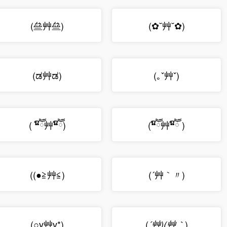
(亝艸亝)
(✿˘艸˘✿)
(ಡ艸ಡ)
(｡ˇ艸ˇ)
( ❝ົཽ艸❝ົཽ)
(❝ົཽ艸❝ົཽ )
((●≧艸≦)
(´艸｀〃)
(
)
(○v艸v*)
´艸)(艸｀