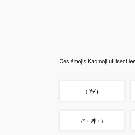
Ces émojis Kaomoji utilisent l
(
)
´艸`
(*・艸・)