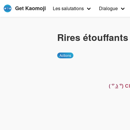
Get Kaomoji
Les salutations
Dialogue
Rires étouffant
Actions
( ͡° ͜ʖ ͡