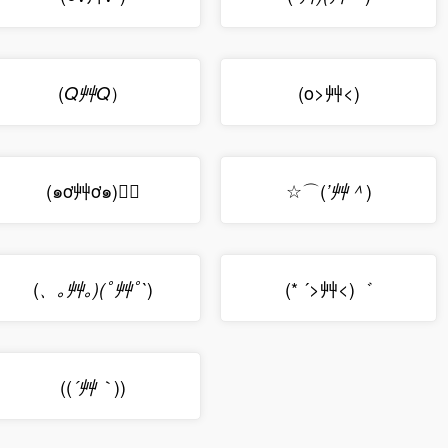
(
）
(o>艸<)
Q艸Q
☆⌒(
)
(๑ơ艸ơ๑)♡ฺ
’艸＾
(
)
(* ´>艸<)゛
、｡艸｡)(ﾟ艸ﾟ`
((
))
´艸｀