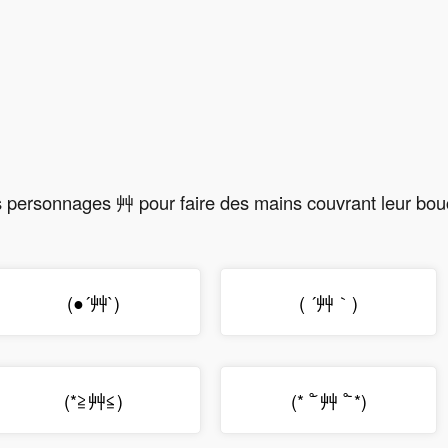
es personnages 艸 pour faire des mains couvrant leur bou
(●´艸`)
( ´艸｀)
(*≧艸≦)
(* ˚᷄ 艸 ˚᷅ *)