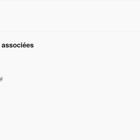
 associées
ji