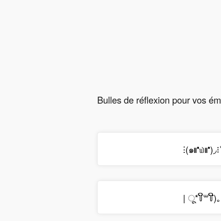
Bulles de réflexion pour vos ém
⁝(๑⑈௰⑈)◞⁝
| ू*꒦ິ꒳꒦ີ