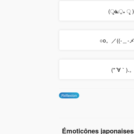
(ृᓎੁ⁎ ृ )
○o。／((-＿-メ
(*´∀｀).
Réflexion
Émoticônes japonaises