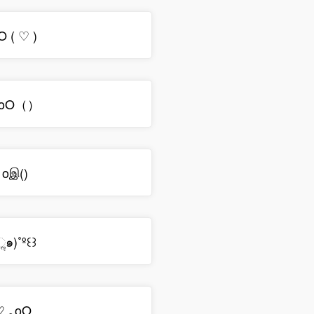
O ( ♡ )
｡oO（）
.｡oஇ()
๑)˚º꒰꒱
♡.｡oO