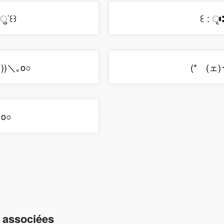
ुᐝ꒰꒱
ꏂ : ृ⑆
))＼｡o○
(*ゝ(ェ)･
。o○
 associées