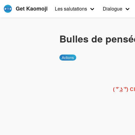
Get Kaomoji
Les salutations
Dialogue
Bulles de pensé
Actions
( ͡° ͜ʖ ͡