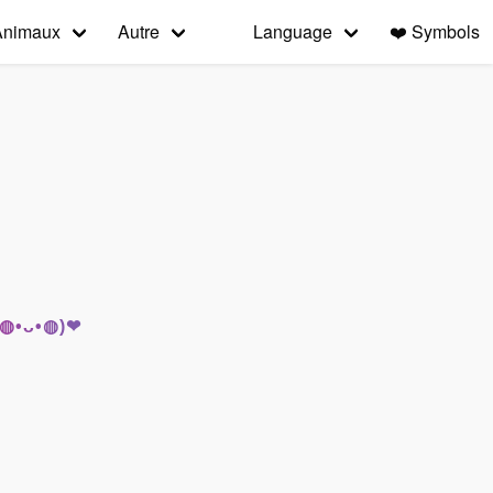
Animaux
Autre
Language
❤️
Symbols
r (◍•ᴗ•◍)❤