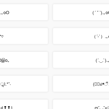
(
).｡o
ु.｡oO
´ ˘ `
:*♡
（´-`）.
oOஇo｡
(´._.`)
ॢ꒱.*˚‧
(❛ॕ௰❛ॕૢ
ืົཽ✧॰৹꒰❢❢꒱
ღ˘◡˘ற