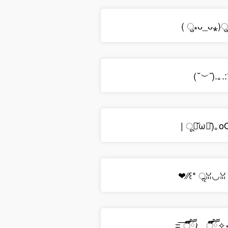
( ु⁎ᴗ_ᴗ⁎)
(
).｡.
˘︶˘
| ू･᷄ω･᷅)｡
❤︎⁄⁄꒰* ॢꈍ◡ꈍ 
=͟͟͞͞ ऀืົཽ≀ ͔ ͕̮ ऀ