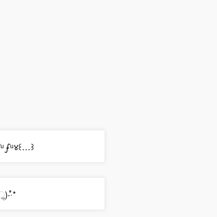
)ഽ̵ᵘഽ̵ᵘ४꒰…꒱
̀ૢ)‧̊·*