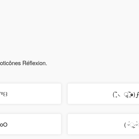
oticônes Réflexion.
˚º꒰꒱
(‾͈̑ ◟ ॢ‾͈̑๑
)｡oO
( ᵕ́ૢ‧̮ᵕ