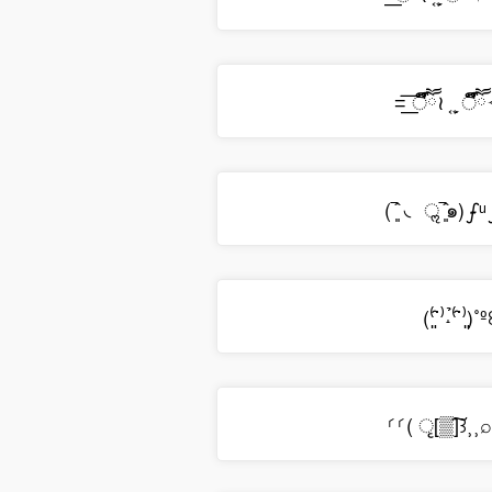
=͟͟͞͞ ऀืົཽ≀ ͔ ͕̮ ऀ
(‾͈̑ ◟ ॢ‾͈̑๑)ഽ̵
(⁽͈˙̑⁾˔̉⁽˙̑⁾͈)˚
⸂⸂( ृ[▒͠]꒱⸒⸒