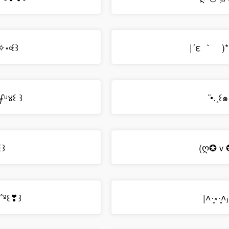
ืົཽ✧॰৹꒰꒱
|´ε ｀ゞ)*
•.¸꒰๑ 
ᵘഽ̵ᵘ४꒰ ꒱
¨
º꒰꒱
(ღ✪ｖ✪
⌕˚º꒰❣꒱
|˄·͈༝·͈