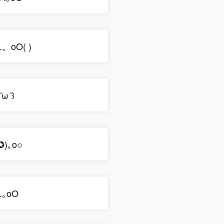
.。oO( )
᷄ω ᷅꒱
)｡o○
˄₎.｡oO