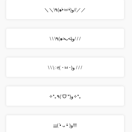
＼＼\٩(๑•̀ㅂ•́)و//／／
\ \ \٩(๑˃̵ᴗ˂̵)و/ / /
\ \ \ೕ( ･ㅂ･)و / / /
✧*｡٩(ˊᗜˋ*)و✧*｡
¡¡¡( •̀ ᴗ •́ )و!!!