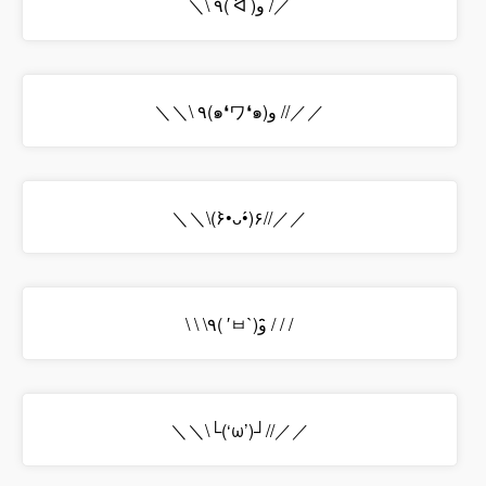
＼\ ٩( ᐛ )و /／
＼＼\ ٩(๑❛ワ❛๑)و //／／
＼＼\(۶•̀ᴗ•́)۶//／／
\ \ \٩( ′ㅂ`)و ̑̑/ / /
＼＼\└(‘ω’)┘//／／