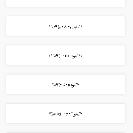
\ \ \٩(｡•ㅅ•｡)و/ / /
\ \ \\٩( ´･ш･)و// / /
\\\٩(•́⌄•́๑)و////
\\\\\ೕ(`･୰･´)و/////