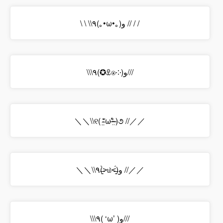
\ \ \\٩(｡•ω•｡)و // / /
\\\٩(✪ꀾ⍟༶)و///
＼＼\\୧( ⁼̴̶̤̀ω⁼̴̶̤́ )૭ //／／
＼＼\\٩(˃̶͈̀௰˂̶͈́)و //／／
\\\٩( ‘ω’ )و///