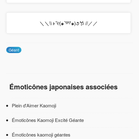
＼＼\\ ⱶ˝୧(๑ ⁼̴̀ᐜ⁼̴́๑)૭兯 //／／
Géant
Émoticônes japonaises associées
Plein d'Aimer Kaomoji
Émoticônes Kaomoji Excité Géante
Émoticônes kaomoji géantes