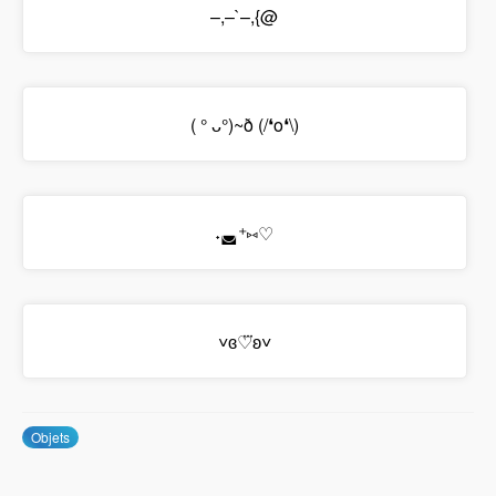
–,–`–,{@
( ° ᴗ°)~ð (/❛o❛\)
˖◛⁺⑅♡
˅ɞ♡⃛ʚ˅
Objets