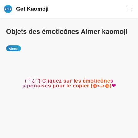
Get Kaomoji
Objets des émoticônes Aimer kaomoji
Aimer
( ͡° ͜ʖ ͡°) Cliquez sur les émoticônes
japonaises pour le copier (◍•ᴗ•◍)❤