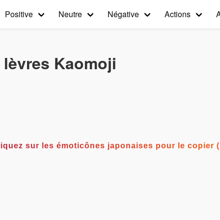
Positive
Neutre
Négative
Actions
 lèvres Kaomoji
°) Cliquez sur les émoticônes japonaises pour le copie