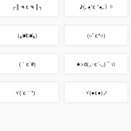
┌║ ຈ ε ຈ ║┐
♪(｡◕ฺˇε ˇ◕ฺ｡）♡
(⁎⁍̴̆Ɛ⁍̴̆⁎)
(○ﾟε^○)
(｀ε´#)
★>d(,,･ε´-,,)⌒☆
ヾ(´ε｀*)ゝ
ヾ(●ε●)ノ