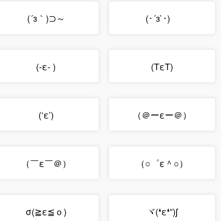
(´з｀)⊃～
(･´з`･)ゞ
(-ε- )
(TεT)
(‘ε’)
（＠ーεー＠）
（￣ε￣＠）
（○゜ε＾○）
σ(≧ε≦ｏ)
ヾ(❛ε❛“)ʃ