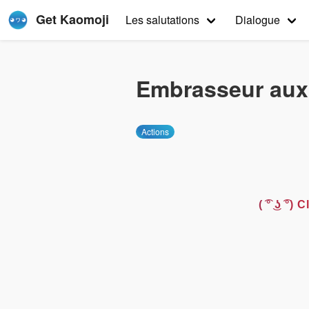
Get Kaomoji
Les salutations
Dialogue
Embrasseur aux
Actions
( ͡° ͜ʖ ͡