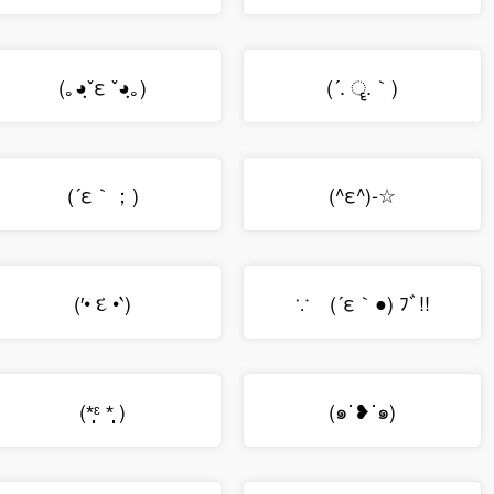
(｡◕ฺˇε ˇ◕ฺ｡)
(´. ॄ.｀)
(´ε｀；)
(^ε^)-☆
(′• દ •‵)
∵ゞ(´ε｀●) ﾌﾞ!!
(*̩̩̩ᵋ *̩̩̩ )
(๑˙❥˙๑)