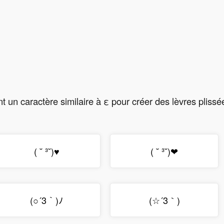
t un caractère similaire à ε pour créer des lèvres plissé
( ˘ ³˘)♥
( ˘ ³˘)❤
(○´3｀)ﾉ
(☆´3｀)