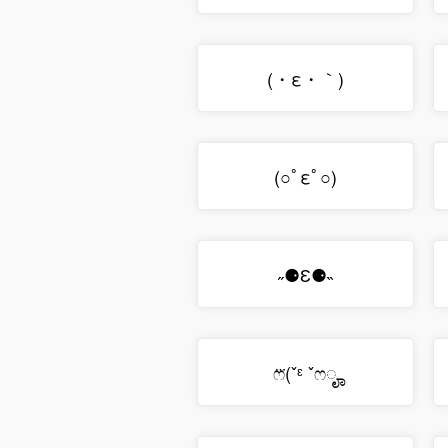
(・ε・｀)
(○ﾟεﾟ○)
˶⚈Ɛ⚈˵
ෆ⃛(ˇᵋ ˇෆೄ