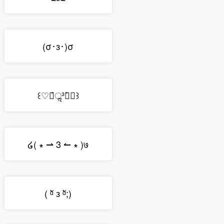
(σ･з･)σ
꒰♡⌯́ॢ³⌯̀ॢ꒱
໒( ∗ ⇀ 3 ↼ ∗ )७
( ᵅั ᴈ ᵅั;)