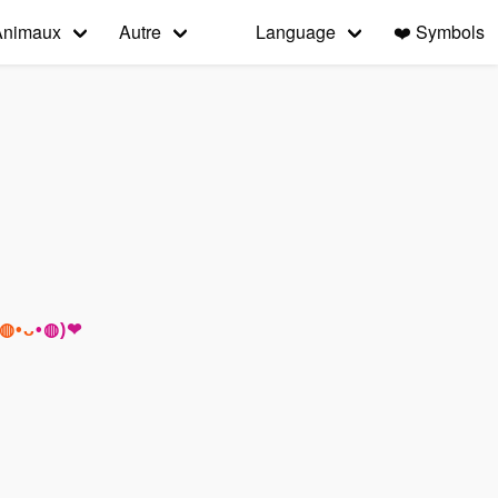
Animaux
Autre
Language
❤️
Symbols
r (◍•ᴗ•◍)❤