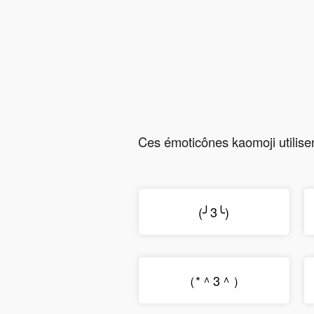
Ces émoticônes kaomoji utilisen
(╯3╰)
（*＾3＾）