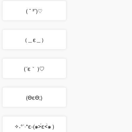
( ¯ ³¯)♡
（＿ε＿）
(´ε｀ )♡
(ΘεΘ;)
✧˖°ˈ·*ε-(๑˃́ε˂̀๑ )