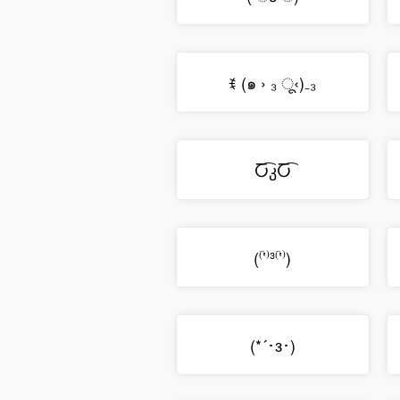
ꉂ (๑ › ₃ ू‹)₋₃
Ⴀ͡კႠ͡
(⁽ؔʽ⁾³⁽ؔʽ⁾)
(*´･з･)