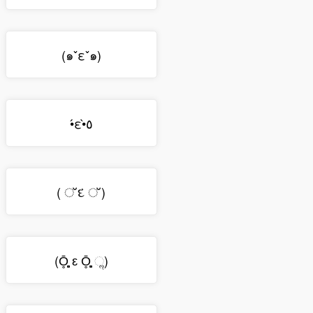
(๑ˇεˇ๑)
•́ε•̀٥
( ് દ ് )
(Ō̥̥̥̥̥̥̥ ԑ Ō̥̥̥̥̥̥̥ ૢ)