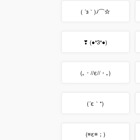
( ´з｀)ﾉ⌒☆
❣ (●❛3❛●)
(｡・//ε//・｡)
(´ε｀*)
(≡ε≡；)