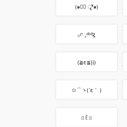
(๑❛ั ॄ❛ั๑)
₍₍୯ૃᵒ᷇ᵋᵒ᷆૨ુ
(≧ε≦)))
☆⌒ヽ(´ε｀ )
ㄖꏁㄖ