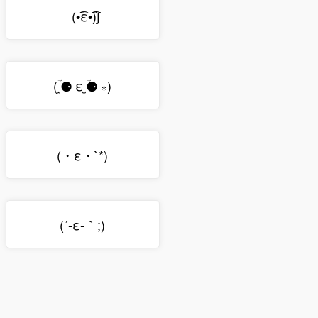
ｰ(•̃͡ε•̃͡)∫
( ؔ⚈̫ ε ؔ⚈̫ ⁎)
(・ε・`*)
(´-ε-｀;)