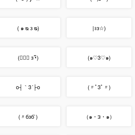
( ๑ ᴓ ᴈ ᴓ)
|ｮз☆)
(；◔ิ з◔ิ)
(๑♡3♡๑)
o┤｀3´├o
(〃ﾟ3ﾟ〃)
(〃бзб`)
（๑・౩・๑）