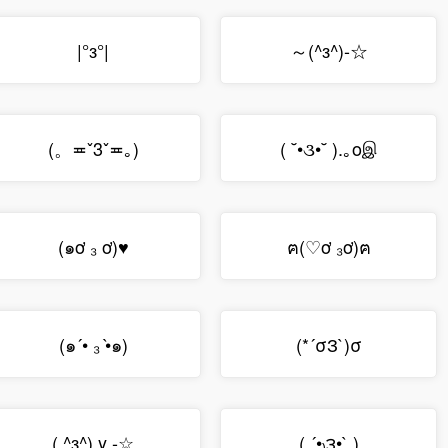
|°з°|
～(^з^)-☆
(。≖ˇ3ˇ≖｡)
( ˘•૩•˘ ).｡oஇ
(๑ơ ₃ ơ)♥
ฅ(♡ơ ₃ơ)ฅ
(๑´• ₃ •̀๑)
(*´σЗ`)σ
( ^з^) y -☆
( ´•₎౩•` )