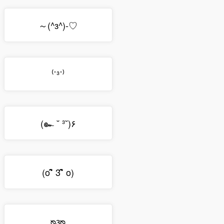
～(^з^)-♡
⁽˙³˙⁾
(๛ ˘ ³˘)۶
(o˚̑̑̑̑̑ 3˚̑̑̑̑̑ o)
ᴓᴈᴓ