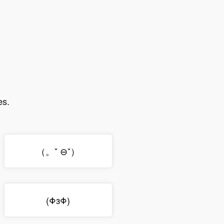
es.
（。ˇ ⊖ˇ）
(ΦзΦ)