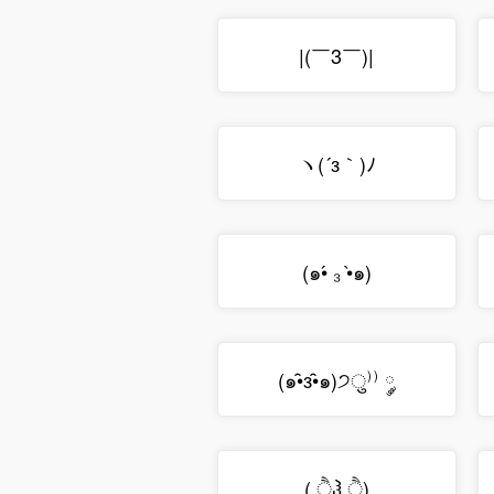
|(￣3￣)|
ヽ(´з｀)ﾉ
(๑•́ ₃ •̀๑)
(๑•̑з•̑๑)੭ु⁾⁾ ༘
( ੈჰ ੈ)